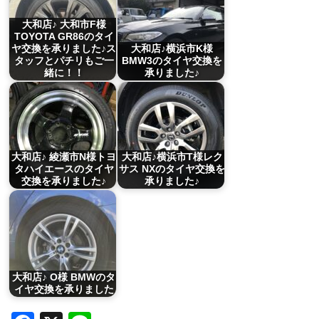
大和店♪ 大和市F様
TOYOTA GR86のタイ
ヤ交換を承りました♪ス
大和店♪横浜市K様
タッフとパチリもご一
BMW3のタイヤ交換を
緒に！！
承りました♪
大和店♪ 綾瀬市N様トヨ
大和店♪横浜市T様レク
タハイエースのタイヤ
サス NXのタイヤ交換を
交換を承りました♪
承りました♪
大和店♪ O様 BMWのタ
イヤ交換を承りました