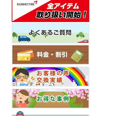
シ
ョ
ン