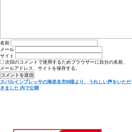
名前
メール
サイト
次回のコメントで使用するためブラウザーに自分の名前、
メールアドレス、サイトを保存する。
投
スバルインプレッサの海老名市M様より、うれしい声をいただ
きました
内で公開
稿
ナ
ビ
ゲ
ー