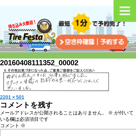
20160408111352_00002
投
フ
2201 × 501
コメントを残す
稿
ル
日:
サ
メールアドレスが公開されることはありません。
※
が付いて
イ
いる欄は必須項目です
ズ
コメント
※