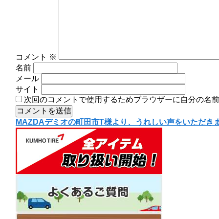
コメント
※
名前
メール
サイト
次回のコメントで使用するためブラウザーに自分の名
投
MAZDAデミオの町田市T様より、うれしい声をいただき
稿
ナ
ビ
ゲ
ー
シ