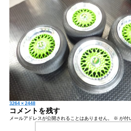
投
フ
3264 × 2448
コメントを残す
稿
ル
日:
サ
メールアドレスが公開されることはありません。
※
が付
イ
ズ