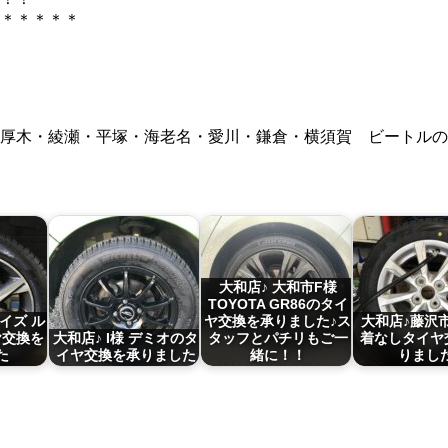
＊＊＊＊＊
厚木・綾瀬・平塚・海老名・愛川・鎌倉・横須賀 ビートルの
大和店♪ 大和市F様
TOYOTA GR86のタイ
デイズ ル
ヤ交換を承りました♪ス
大和店♪藤沢
ヤ交換を
大和店♪ I様 デミオのタ
タッフとパチリもご一
着なしタイヤ
た
イヤ交換を承りました
緒に！！
りまし