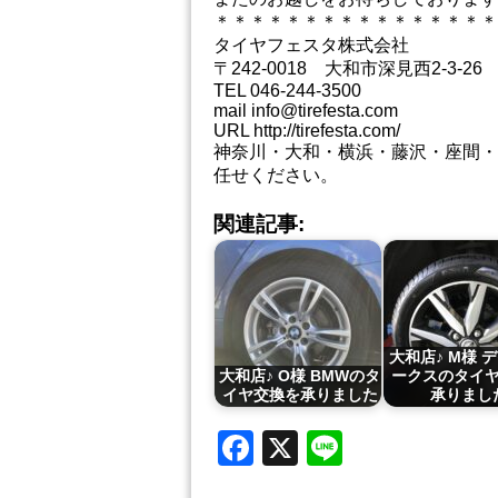
＊＊＊＊＊＊＊＊＊＊＊＊＊＊＊＊
タイヤフェスタ株式会社
〒242-0018 大和市深見西2-3-26
TEL 046-244-3500
mail info@tirefesta.com
URL http://tirefesta.com/
神奈川・大和・横浜・藤沢・座間・
任せください。
関連記事:
大和店♪ M様 
大和店♪ O様 BMWのタ
ークスのタイ
イヤ交換を承りました
承りまし
Facebook
X
Line