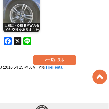
大和店♪ O様 BMWのタ
イヤ交換を承りました
Facebook
X
Line
>一覧に戻る
J :2016 54 15 @ X V :
@©
TireFesta