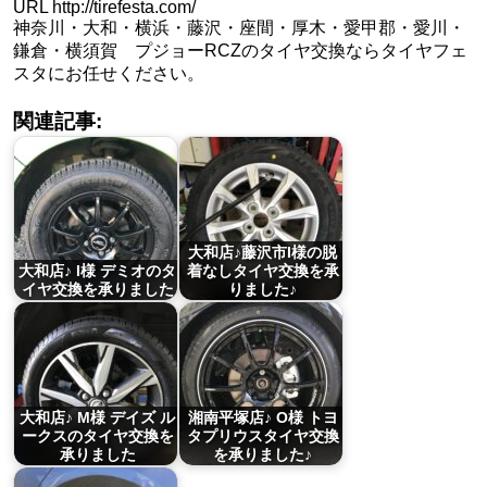
URL http://tirefesta.com/
神奈川・大和・横浜・藤沢・座間・厚木・愛甲郡・愛川・
鎌倉・横須賀 プジョーRCZのタイヤ交換ならタイヤフェ
スタにお任せください。
関連記事:
大和店♪藤沢市I様の脱
大和店♪ I様 デミオのタ
着なしタイヤ交換を承
イヤ交換を承りました
りました♪
大和店♪ M様 デイズ ル
湘南平塚店♪ O様 トヨ
ークスのタイヤ交換を
タプリウスタイヤ交換
承りました
を承りました♪