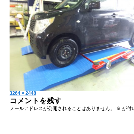
投
フ
3264 × 2448
コメントを残す
稿
ル
日:
サ
メールアドレスが公開されることはありません。
※
が付
イ
ズ