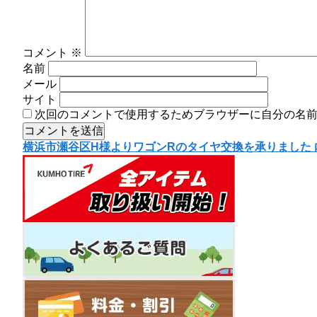
コメント
※
名前
メール
サイト
次回のコメントで使用するためブラウザーに自分の名
投
横浜市瀬谷区H様よりワゴンRのタイヤ交換を承りました
稿
ナ
ビ
ゲ
ー
シ
ョ