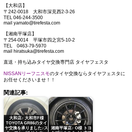
【大和店】
〒242-0018 大和市深見西2-3-26
TEL 046-244-3500
mail yamato@tirefesta.com
【湘南平塚店】
〒254-0014 平塚市四之宮5-10-2
TEL 0463-79-5970
mail hiratsuka@tirefesta.com
直送・持ち込みタイヤ交換専門店 タイヤフェスタ
NISSANリーフニスモ
のタイヤ交換ならタイヤフェスタに
お任せくださいませ！！
関連記事:
大和店♪ 大和市F様
TOYOTA GR86のタイ
ヤ交換を承りました♪ス
湘南平塚店♪ O様 トヨ