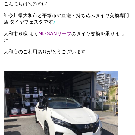
こんにちは＼(^o^)／
神奈川県大和市と平塚市の直送・‪‎持ち込みタイヤ交換専門
店‬ タイヤフェスタです
♪
大和市Ｇ様 より
NISSANリーフ
のタイヤ交換を承りまし
た。
大和店のご利用ありがとうございます！