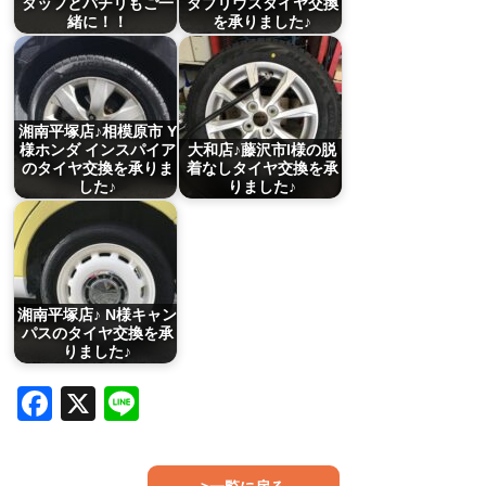
タッフとパチリもご一
タプリウスタイヤ交換
緒に！！
を承りました♪
湘南平塚店♪相模原市 Y
様ホンダ インスパイア
大和店♪藤沢市I様の脱
のタイヤ交換を承りま
着なしタイヤ交換を承
した♪
りました♪
湘南平塚店♪ N様キャン
パスのタイヤ交換を承
りました♪
Facebook
X
Line