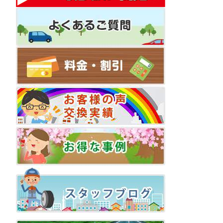
ビ
ゲ
ー
シ
ョ
ン