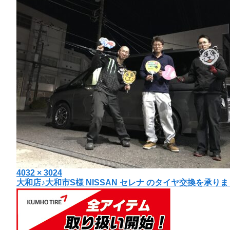
投
フ
4032 × 3024
投
大和店♪大和市S様 NISSAN セレナ のタイヤ交換を承
稿
ル
日:
サ
稿
イ
ナ
ズ