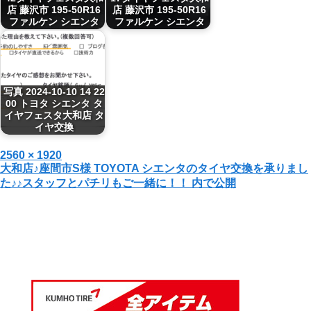
店 藤沢市 195-50R16
店 藤沢市 195-50R16
ファルケン シエンタ
ファルケン シエンタ
写真 2024-10-10 14 22
00 トヨタ シエンタ タ
イヤフェスタ大和店 タ
イヤ交換
投
フ
2560 × 1920
投
大和店♪座間市S様 TOYOTA シエンタのタイヤ交換を承りまし
稿
ル
た♪♪スタッフとパチリもご一緒に！！
内で公開
日:
サ
稿
イ
ナ
ズ
ビ
ゲ
ー
シ