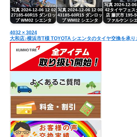
写真 2024-12-06
写真 2024-12-06 12 02
写真 2024-12-06 12 00
42タイヤフェス
27185-60R15 ダンロッ
43185-60R15 ダンロッ
店 藤沢市 195-5
プ WM02 シエンタ
プ WM02 シエンタ
ファルケン シ
投
フ
4032 × 3024
投
大和店♪横浜市T様 TOYOTA シエンタのタイヤ交換を
稿
ル
日:
サ
稿
イ
ナ
ズ
ビ
ゲ
ー
シ
ョ
ン