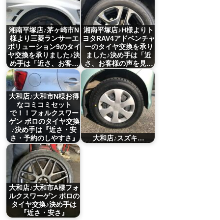
湘南平塚店♪茅ヶ崎市N
湘南平塚店♪H様よりト
様より三菱ランサーエ
ヨタRAV4アドベンチャ
ボリューション9のタイ
ーのタイヤ交換を承り
ヤ交換を承りました♪決
ました♪決め手は「近
め手は「近さ、お客…
さ、お客様の声を見…
大和店♪大和市N様お得
なコミコミセット
で！！フォルクスワー
ゲン ポロのタイヤ交換
♪決め手は『近さ・安
さ・予約のしやすさ』
大和店♪スズキ…
大和店♪大和市A様フォ
ルクスワーゲン ポロの
タイヤ交換♪決め手は
『近さ・安さ』