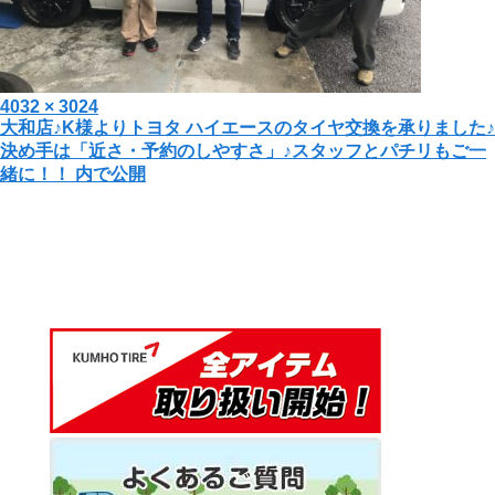
投
フ
4032 × 3024
投
大和店♪K様よりトヨタ ハイエースのタイヤ交換を承りました♪
稿
ル
決め手は「近さ・予約のしやすさ」♪スタッフとパチリもご一
日:
サ
稿
緒に！！
内で公開
イ
ナ
ズ
ビ
ゲ
ー
シ
ョ
ン