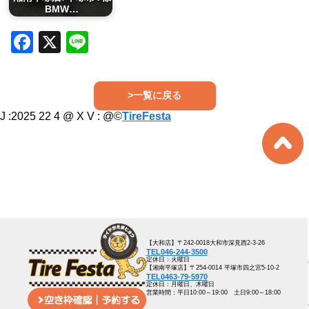
BMW…
Facebook
X
Line
>一覧に戻る
J :2025 22 4 @ X V :
@©
TireFesta
【大和店】〒242-0018大和市深見西2-3-26
TEL046-244-3500
定休日：火曜日
【湘南平塚店】〒254-0014 平塚市四之宮5-10-2
TEL0463-79-5970
定休日：月曜日、木曜日
営業時間：平日10:00～19:00 土日9:00～18:00