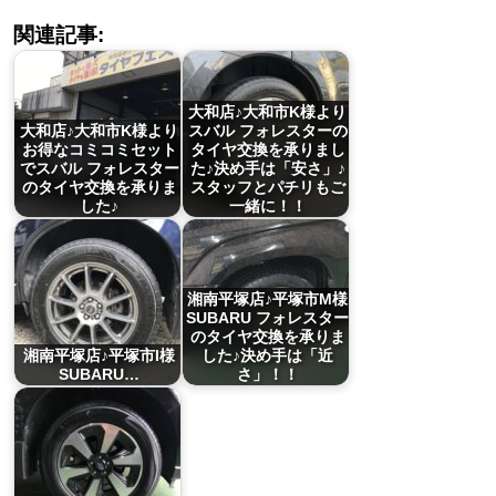
関連記事:
大和店♪大和市K様より
大和店♪大和市K様より
スバル フォレスターの
お得なコミコミセット
タイヤ交換を承りまし
でスバル フォレスター
た♪決め手は「安さ」♪
のタイヤ交換を承りま
スタッフとパチリもご
した♪
一緒に！！
湘南平塚店♪平塚市M様
SUBARU フォレスター
のタイヤ交換を承りま
湘南平塚店♪平塚市I様
した♪決め手は「近
SUBARU…
さ」！！