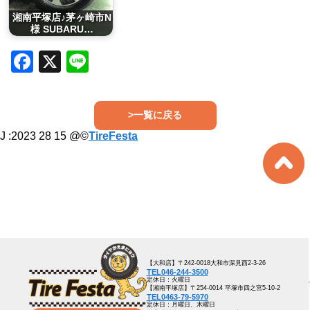
湘南平塚店♪茅ヶ崎市N
様 SUBARU…
Facebook
X
Line
>一覧に戻る
J :
2023 28 15
@©
TireFesta
【大和店】〒242-0018大和市深見西2-3-26
TEL046-244-3500
定休日：火曜日
【湘南平塚店】〒254-0014 平塚市四之宮5-10-2
TEL0463-79-5970
定休日：月曜日、木曜日