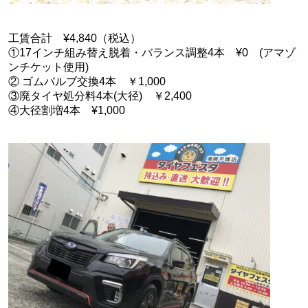
工賃合計 ¥4,840（税込）
①17インチ組み替え脱着・バランス調整4本 ¥0 (アマゾ
ンチケット使用)
② ゴムバルブ交換4本 ￥1,000
③廃タイヤ処分料4本(大径) ￥2,400
④大径割増4本 ¥1,000