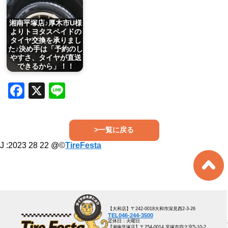
湘南平塚店♪厚木市U様
よりトヨタスペイドの
タイヤ交換を承りまし
た♪決め手は「予約のし
やすさ、タイヤが直送
できるから」！！
Facebook
X
Line
>一覧に戻る
J :
2023 28 22
@©
TireFesta
【大和店】〒242-0018大和市深見西2-3-26
TEL046-244-3500
定休日：火曜日
【湘南平塚店】〒254-0014 平塚市四之宮5-10-2