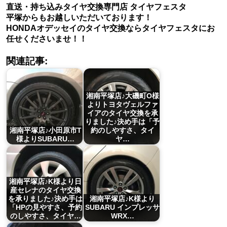
直送・持ち込みタイヤ交換専門店 タイヤフェスタ
平塚からもお越しいただいております！
HONDAオデッセイのタイヤ交換ならタイヤフェスタにお
任せくださいませ！！
関連記事:
湘南平塚店♪大磯町O様
よりトヨタヴェルファ
イアのタイヤ交換を承
りました♪決め手は「予
湘南平塚店♪小田原市T
約のしやすさ、タイ
様よりSUBARU…
ヤ…
湘南平塚店♪K様より日
産セレナのタイヤ交換
を承りました♪決め手は
湘南平塚店♪K様より
「HPの見やすさ、予約
SUBARU インプレッサ
のしやすさ、タイヤ…
WRX…