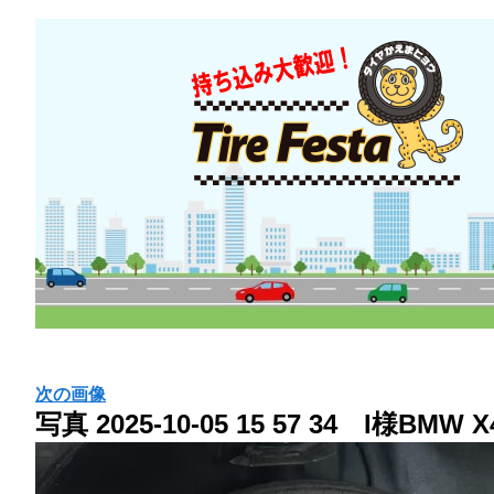
次の画像
写真 2025-10-05 15 57 34 I