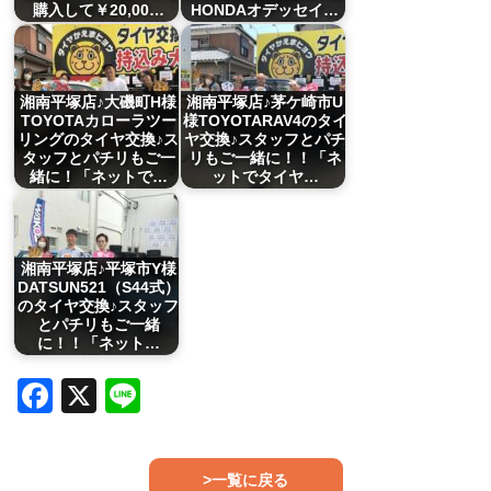
購入して￥20,00…
HONDAオデッセイ…
湘南平塚店♪大磯町H様
湘南平塚店♪茅ケ崎市U
TOYOTAカローラツー
様TOYOTARAV4のタイ
リングのタイヤ交換♪ス
ヤ交換♪スタッフとパチ
タッフとパチリもご一
リもご一緒に！！「ネ
緒に！「ネットで…
ットでタイヤ…
湘南平塚店♪平塚市Y様
DATSUN521（S44式）
のタイヤ交換♪スタッフ
とパチリもご一緒
に！！「ネット…
Facebook
X
Line
>一覧に戻る