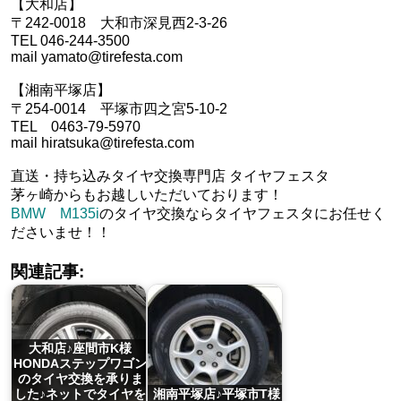
【大和店】
〒242-0018 大和市深見西2-3-26
TEL 046-244-3500
mail yamato@tirefesta.com
【湘南平塚店】
〒254-0014 平塚市四之宮5-10-2
TEL 0463-79-5970
mail hiratsuka@tirefesta.com
直送・持ち込みタイヤ交換専門店 タイヤフェスタ
茅ヶ崎からもお越しいただいております！
BMW M135i
のタイヤ交換ならタイヤフェスタにお任せく
ださいませ！！
関連記事:
大和店♪座間市K様
HONDAステップワゴン
のタイヤ交換を承りま
した♪ネットでタイヤを
湘南平塚店♪平塚市T様