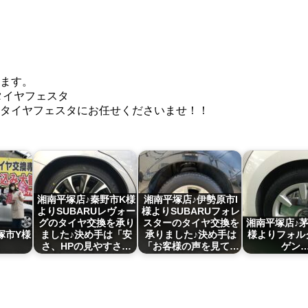
ます。
タイヤフェスタ
タイヤフェスタにお任せくださいませ！！
湘南平塚店♪秦野市K様
湘南平塚店♪伊勢原市I
よりSUBARUレヴォー
様よりSUBARUフォレ
グのタイヤ交換を承り
スターのタイヤ交換を
湘南平塚店♪
塚市Y様
ました♪決め手は「安
承りました♪決め手は
様よりフォル
さ、HPの見やすさ…
「お客様の声を見て…
ゲン