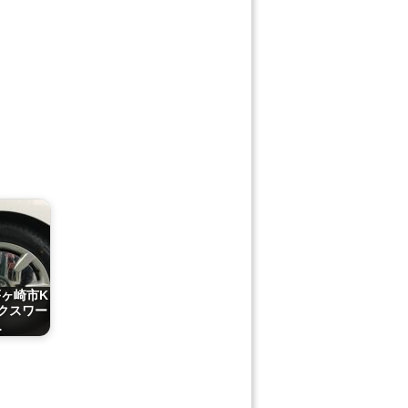
茅ヶ崎市K
クスワー
…