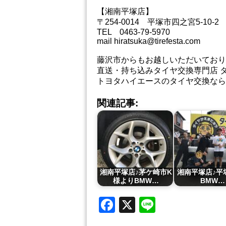
【湘南平塚店】
〒254-0014 平塚市四之宮5-10-2
TEL 0463-79-5970
mail hiratsuka@tirefesta.com
藤沢市からもお越しいただいており
直送・持ち込みタイヤ交換専門店 
トヨタハイエースのタイヤ交換なら
関連記事:
湘南平塚店♪茅ケ崎市K
湘南平塚店♪平
様よりBMW…
BMW…
Facebook
X
Line