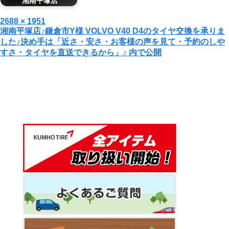
湘南平塚店
投
フ
2688 × 1951
投
湘南平塚店♪鎌倉市Y様 VOLVO V40 D4のタイヤ交換を承りま
稿
ル
した♪決め手は「近さ・安さ・お客様の声を見て・予約のしや
日:
サ
稿
すさ・タイヤを直送できるから」♪
内で公開
イ
ナ
ズ
ビ
ゲ
ー
シ
ョ
ン