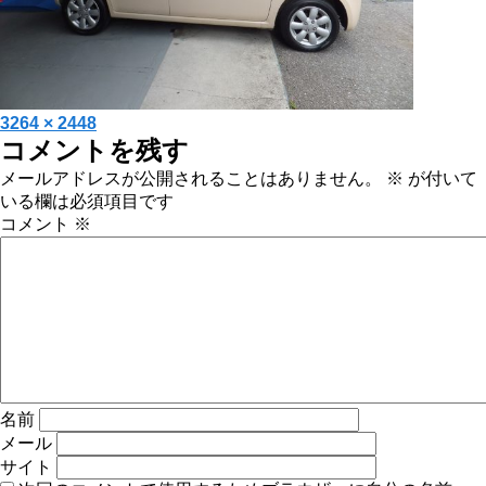
投
フ
3264 × 2448
コメントを残す
稿
ル
日:
サ
メールアドレスが公開されることはありません。
※
が付いて
イ
いる欄は必須項目です
ズ
コメント
※
名前
メール
サイト