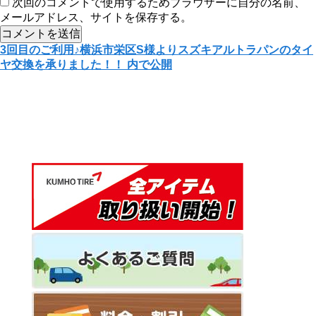
次回のコメントで使用するためブラウザーに自分の名前、
メールアドレス、サイトを保存する。
投
3回目のご利用♪横浜市栄区S様よりスズキアルトラパンのタイ
ヤ交換を承りました！！
内で公開
稿
ナ
ビ
ゲ
ー
シ
ョ
ン