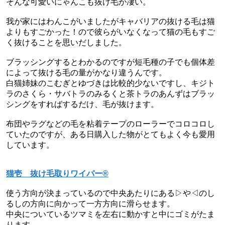
そんな可愛いにゃんこも抜け毛が凄い。
我が家にはわんこがいましたがキャバリアの抜ける毛は猫
よりもすごかった！ので彼らがいなくなって猫の毛もすご
く抜けることを思いだしました。
ブラッシングするとわかるのですが短毛種の子でも個体差
によって抜ける毛の量がかなり違うんです。
白猫姉妹のこむぎとゆづきは比較的少ないですし、キジト
ラのさくら・サバトラのみるくと茶トラのあんずはブラッ
シングをすればするだけ、毛が抜けます。
布団やラグなどの毛を粘着テープのローラーでコロコロし
ていたのですが、ある日購入した物がとてもよく今も愛用
しています。
猫壱 抜け毛取りワイパー®
使う方向が決まっているので中央あたりにある▷や◁のし
るしの方向に向かって一方方向に滑らせます。
中央についているツマミを左右に動かすと中にゴミがたま
ります。