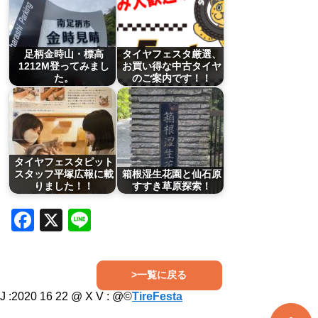
足柄金時山・標高
タイヤフェスタ厳選、
1212M登ってみまし
お買い得な中古タイヤ
た。
のご案内です！！
タイヤフェスタピット
スタッフ平塚広報に載
箱根湿生花園と仙石原
りました！！
すすき草原探索！
Facebook
X
Line
>一覧に戻る
J :2020 16 22 @ X V :
@©
TireFesta