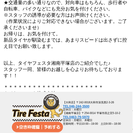
★交通量の多い通りなので、対向車はもちろん、歩行者や
自転車、バイクなどにも充分お気を付けください。
※スタッフの誘導が必要な方はお声掛けください。
（作業状況によりご対応できない場合がございます。ご了
承くださいませ）
お帰りは、お気を付けて。
新品タイヤが馴染むまでは、あまりスピードは出さずに控
え目でお願い致します。
以上、タイヤフェスタ湘南平塚店のご紹介でした♪
スタッフ一同、皆様のお越しを心よりお待ちしておりま
す！！
＊＊＊＊＊＊＊＊＊＊＊＊＊＊＊＊＊＊＊＊＊
タイヤフェスタ株式会社
URL http://tirefesta.com/
【大和店】〒242-0018大和市深見西2-3-26
TEL046-244-3500
【湘南平塚店】
定休日：火曜日
【湘南平塚店】〒254-0014 平塚市四之宮5-10-2
〒254-0014 平塚市四之宮5-10-2
TEL0463-79-5970
定休日：月曜日、木曜日
TEL 0463-79-5970
営業時間：平日10:00～19:00 土日9:00～18:00
mail hiratuka@tirefesta.com