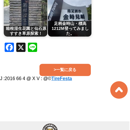
足柄金時山・標高
箱根湿生花園と仙石原
1212M登ってみまし
すすき草原探索！
た。
Facebook
X
Line
>一覧に戻る
J :2016 66 4 @ X V :
@©
TireFesta