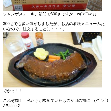
ジャンボステーキ、最低で300ｇですか w(ﾟoﾟ)w ｵｵｰ!
300ｇでも多い気がしましたが、お店の看板メニューみた
いなので、注文することに・・・。
でかっ！！
これぞ肉！ 私たちが求めていたものが目の前に (ﾉ*ﾟ▽ﾟ)
ﾉ ｳｫｫｫｫｫﾝ