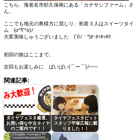
こちら、海老名市杉久保南にある「カナサシファーム」さ
ん。
ここでも地元の奥様方に混じり、初老３人はスイーツタイ
ム (o^∇^o)ﾉ
大変美味しゅうございました (´0ﾉ｀*)ｵｰﾎｯﾎｯﾎ!!
初回の旅はここまで。
次回もお楽しみに ばいばい(⌒ー⌒)ﾉ~~~
関連記事:
タイヤフェスタ厳選、
タイヤフェスタピット
お買い得な中古タイヤ
スタッフ平塚広報に載
のご案内です！！
りました！！