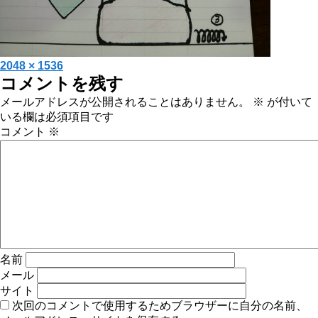
投
フ
2048 × 1536
コメントを残す
稿
ル
日:
サ
メールアドレスが公開されることはありません。
※
が付いて
イ
いる欄は必須項目です
ズ
コメント
※
名前
メール
サイト
次回のコメントで使用するためブラウザーに自分の名前、