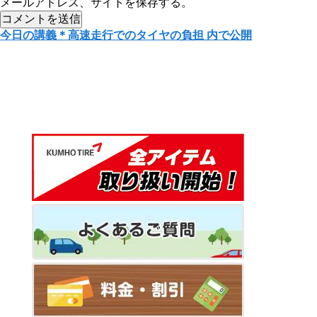
メールアドレス、サイトを保存する。
投
今日の講義＊高速走行でのタイヤの負担
内で公開
稿
ナ
ビ
ゲ
ー
シ
ョ
ン