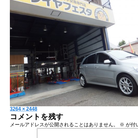
投
フ
3264 × 2448
コメントを残す
稿
ル
日:
サ
メールアドレスが公開されることはありません。
※
が付
イ
ズ