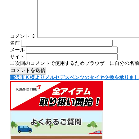
コメント
※
名前
メール
サイト
次回のコメントで使用するためブラウザーに自分の名
投
藤沢市Ｋ様よりメルセデスベンツのタイヤ交換を承りまし
稿
ナ
ビ
ゲ
ー
シ