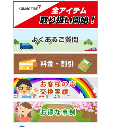
ー
シ
ョ
ン