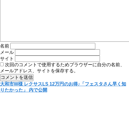
名前
メール
サイト
次回のコメントで使用するためブラウザーに自分の名前、
メールアドレス、サイトを保存する。
投
大和市W様 レクサスLS 12万円のお得♪「フェスタさん早く知
りたかった」
内で公開
稿
ナ
ビ
ゲ