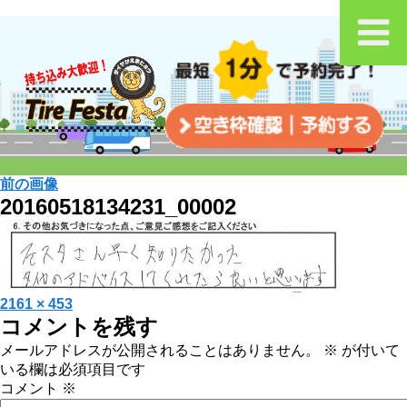
前の画像
20160518134231_00002
投
フ
2161 × 453
コメントを残す
稿
ル
日:
サ
メールアドレスが公開されることはありません。
※
が付いて
イ
いる欄は必須項目です
ズ
コメント
※