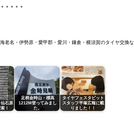
＊＊＊＊＊
海老名・伊勢原・愛甲郡・愛川・鎌倉・横須賀のタイヤ交換な
足柄金時山・標高
タイヤフェスタピット
と仙石原
1212M登ってみまし
スタッフ平塚広報に載
探索！
た。
りました！！