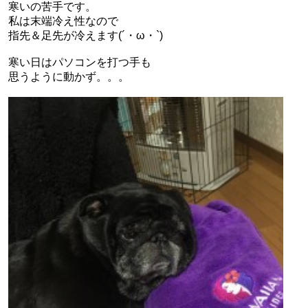
寒いの苦手です。
私は末端冷え性なので
指先＆足先が冷えます(´・ω・`)
寒い日はパソコンを打つ手も
思うように動かず。。。