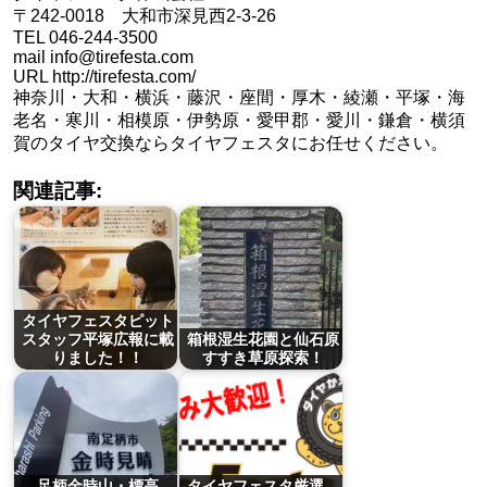
〒242-0018 大和市深見西2-3-26
TEL 046-244-3500
mail info@tirefesta.com
URL http://tirefesta.com/
神奈川・大和・横浜・藤沢・座間・厚木・綾瀬・平塚・海
老名・寒川・相模原・伊勢原・愛甲郡・愛川・鎌倉・横須
賀のタイヤ交換ならタイヤフェスタにお任せください。
関連記事:
タイヤフェスタピット
スタッフ平塚広報に載
箱根湿生花園と仙石原
りました！！
すすき草原探索！
足柄金時山・標高
タイヤフェスタ厳選、