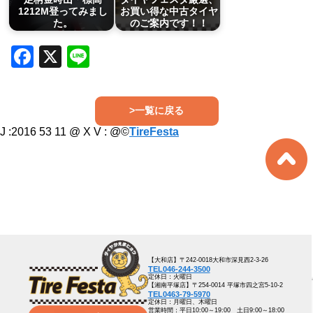
1212M登ってみまし
お買い得な中古タイヤ
た。
のご案内です！！
Facebook
X
Line
>一覧に戻る
J :2016 53 11 @ X V :
@©
TireFesta
【大和店】〒242-0018大和市深見西2-3-26
TEL046-244-3500
定休日：火曜日
【湘南平塚店】〒254-0014 平塚市四之宮5-10-2
TEL0463-79-5970
定休日：月曜日、木曜日
営業時間：平日10:00～19:00 土日9:00～18:00