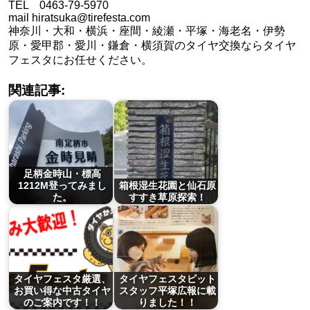
TEL 0463-79-5970
mail hiratsuka@tirefesta.com
神奈川・大和・横浜・座間・綾瀬・平塚・海老名・伊勢
原・愛甲郡・愛川・鎌倉・横須賀のタイヤ交換ならタイヤ
フェスタにお任せください。
関連記事:
足柄金時山・標高
1212M登ってみまし
箱根湿生花園と仙石原
た。
すすき草原探索！
タイヤフェスタ厳選、
タイヤフェスタピット
お買い得な中古タイヤ
スタッフ平塚広報に載
のご案内です！！
りました！！