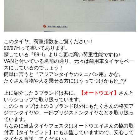
このタイヤ、荷重指数をご覧ください！
99/97Hって書いてあります。
探している『89H』よりも更に高い荷重性能ですね♪
VANと付いている名前の通り、元々は商用車タイヤをベー
スにしているのでしょう！
簡単に言うと『アジアンタイヤのミニバン用』かな。
たくさん荷物や人を乗せる方にはうってつけかも(^_^)/
上に紹介した３ブランドは共に、
【オートウエイ】
さんと
いうショップで取り扱っています。
このショップは上の３ブランド以外にもたくさんの格安ア
ジアンタイヤや、一部ブリジストンタイヤなどを取り扱っ
ています。
ちなみに当店タイヤフェスタはオートウエイさんの協力取
付店【タイヤピット】にも加盟していますので、安心して
タイヤを直送してください♪